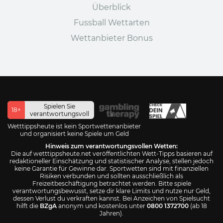
Überblick
Fussball Wettarten
Wettanbieter Bonus
Spielen Sie
18+
verantwortungsvoll
Wetttippsheute ist kein Sportwettenanbieter
und organisiert keine Spiele um Geld
Hinweis zum verantwortungsvollen Wetten:
Die auf wetttippsheute.net veröffentlichten Wett-Tipps basieren auf
redaktioneller Einschätzung und statistischer Analyse, stellen jedoch
keine Garantie für Gewinne dar. Sportwetten sind mit finanziellen
Risiken verbunden und sollten ausschließlich als
Freizeitbeschäftigung betrachtet werden. Bitte spiele
verantwortungsbewusst, setze dir klare Limits und nutze nur Geld,
dessen Verlust du verkraften kannst. Bei Anzeichen von Spielsucht
hilft die
BZgA
anonym und kostenlos unter
0800 1372700
(ab 18
Jahren).