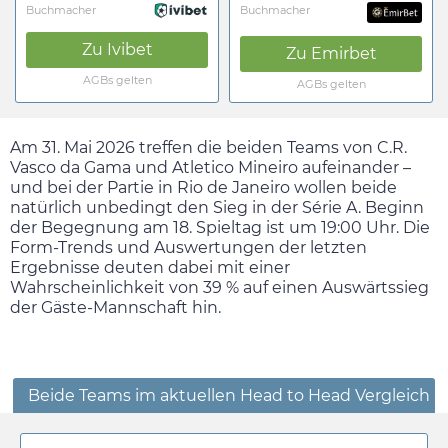
Buchmacher
Buchmacher
Zu
Ivibet
Zu
Emirbet
AGBs gelten
AGBs gelten
Am
31. Mai 2026
treffen die beiden Teams von C.R.
Vasco da Gama und Atletico Mineiro aufeinander –
und bei der Partie in Rio de Janeiro wollen beide
natürlich unbedingt den Sieg in der Série A. Beginn
der Begegnung am 18. Spieltag ist um
19:00
Uhr. Die
Form-Trends und Auswertungen der letzten
Ergebnisse deuten dabei mit einer
Wahrscheinlichkeit von 39 % auf einen Auswärtssieg
der Gäste-Mannschaft hin.
Beide Teams im aktuellen Head to Head Vergleich