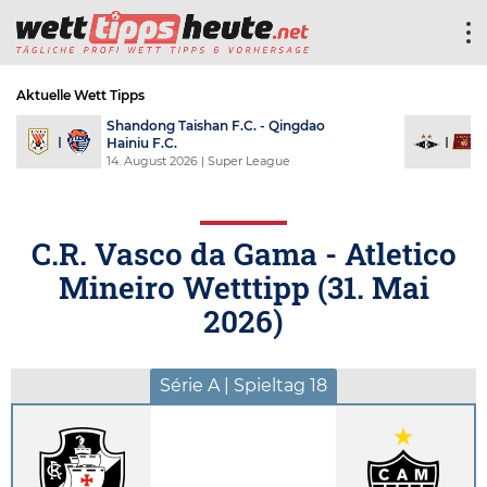
Aktuelle Wett Tipps
Shandong Taishan F.C. - Qingdao
Hainiu F.C.
14. August 2026
| Super League
C.R. Vasco da Gama - Atletico
Mineiro Wetttipp (
31. Mai
2026
)
Série A | Spieltag 18