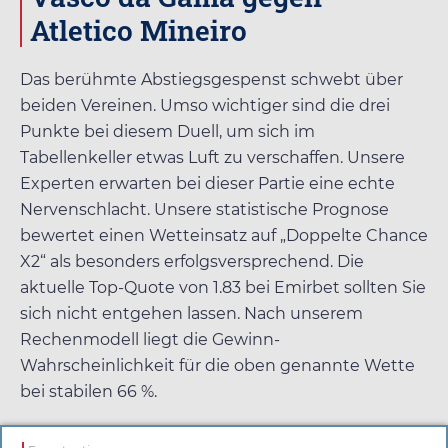
Atletico Mineiro
Das berühmte Abstiegsgespenst schwebt über
beiden Vereinen. Umso wichtiger sind die drei
Punkte bei diesem Duell, um sich im
Tabellenkeller etwas Luft zu verschaffen. Unsere
Experten erwarten bei dieser Partie eine echte
Nervenschlacht. Unsere statistische Prognose
bewertet einen Wetteinsatz auf „Doppelte Chance
X2“ als besonders erfolgsversprechend. Die
aktuelle Top-Quote von
1.83
bei
Emirbet
sollten Sie
sich nicht entgehen lassen. Nach unserem
Rechenmodell liegt die Gewinn-
Wahrscheinlichkeit für die oben genannte Wette
bei stabilen 66 %.