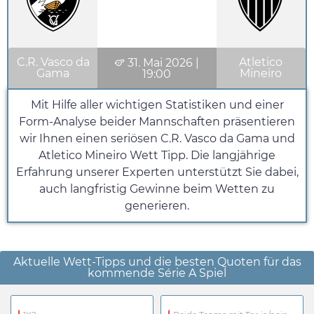
C.R. Vasco da
Atletico
31. Mai 2026
|
Gama
Mineiro
19:00
Mit Hilfe aller wichtigen Statistiken und einer
Form-Analyse beider Mannschaften präsentieren
wir Ihnen einen seriösen C.R. Vasco da Gama und
Atletico Mineiro Wett Tipp. Die langjährige
Erfahrung unserer Experten unterstützt Sie dabei,
auch langfristig Gewinne beim Wetten zu
generieren.
Aktuelle Wett-Tipps und die besten Quoten für das
kommende Série A Spiel