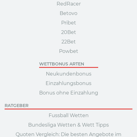
RedRacer
Betovo
Pribet
20Bet
22Bet
Powbet
WETTBONUS ARTEN
Neukundenbonus
Einzahlungsbonus
Bonus ohne Einzahlung
RATGEBER
Fussball Wetten
Bundesliga Wetten & Wett Tipps
Quoten Vergleich: Die besten Angebote im