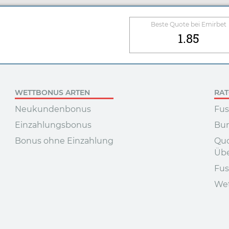
Beste Quote bei
Emirbet
1.85
WETTBONUS ARTEN
RA
Neukundenbonus
Fus
Einzahlungsbonus
Bun
Bonus ohne Einzahlung
Quo
Übe
Fus
Wet