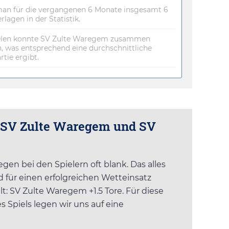
an für die vergangenen 6 Monate insgesamt 6
lagen in der Statistik.
Spielen konnte SV Zulte Waregem zusammen
, was entsprechend eine durchschnittliche
rtie ergibt.
n SV Zulte Waregem und SV
en bei den Spielern oft blank. Das alles
 für einen erfolgreichen Wetteinsatz
t: SV Zulte Waregem +1.5 Tore. Für diese
s Spiels legen wir uns auf eine