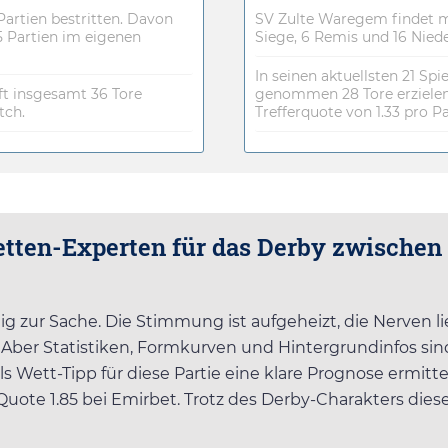
Partien bestritten. Davon
SV Zulte Waregem findet m
 Partien im eigenen
Siege, 6 Remis und 16 Nieder
In seinen aktuellsten 21 
ft insgesamt 36 Tore
genommen 28 Tore erzielen
tch.
Trefferquote von 1.33 pro Pa
etten-Experten für das Derby zwische
 zur Sache. Die Stimmung ist aufgeheizt, die Nerven lieg
Aber Statistiken, Formkurven und Hintergrundinfos sind
 Wett-Tipp für diese Partie eine klare Prognose ermittel
 Quote
1.85
bei
Emirbet
. Trotz des Derby-Charakters diese