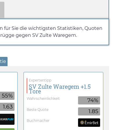
für Sie die wichtigsten Statistiken, Quoten
b Brügge gegen SV Zulte Waregem.
tie
Expertentipp
SV Zulte Waregem +1.5
Tore
55%
Wahrscheinlichkeit
74%
1.63
Beste Quote
1.85
Buchmacher