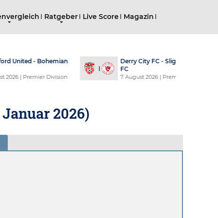
nvergleich
Ratgeber
Live Score
Magazin
ligo Rovers
Galway United F.C. - Drogheda United
F.C.
emier Division
7. August 2026
| Premier Division
. Januar 2026
)