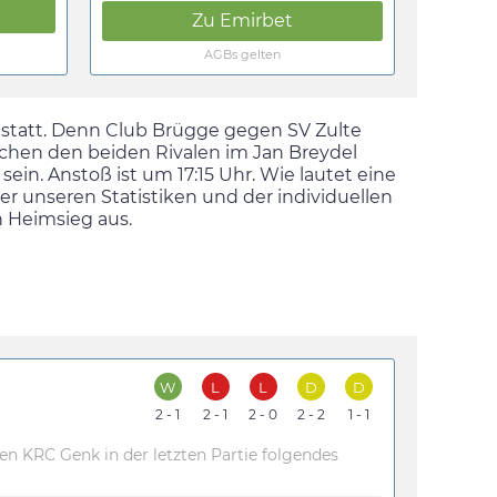
Zu
Emirbet
AGBs gelten
r statt. Denn Club Brügge gegen SV Zulte
ischen den beiden Rivalen im Jan Breydel
 sein. Anstoß ist um
17:15
Uhr. Wie lautet eine
er unseren Statistiken und der individuellen
n Heimsieg aus.
W
L
L
D
D
2 - 1
2 - 1
2 - 0
2 - 2
1 - 1
n KRC Genk in der letzten Partie folgendes