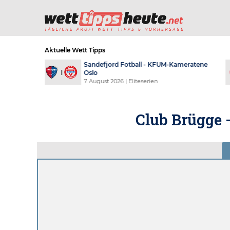
Aktuelle Wett Tipps
meratene
Shelbourne F.C. - St Patrick's
Athletic FC
7. August 2026
| Premier Division
Club Brügge 