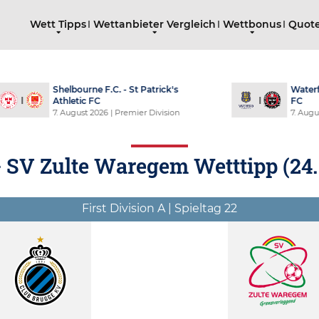
Wett Tipps
Wettanbieter Vergleich
Wettbonus
Quote
Waterford United - Bohemian
Derry City FC - S
FC
FC
7. August 2026
| Premier Division
7. August 2026
| Pr
- SV Zulte Waregem Wetttipp (
24
First Division A | Spieltag 22