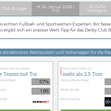
SV Zulte
24. Januar 2026
|
Club Brügge
Waregem
17:15
s echten Fußball- und Sportwetten-Experten. Wir fassen 
ergibt sich ein präziser Wett-Tipp für das Derby Clu
e attraktivsten Wettquoten und Vorhersagen für die Par
eams mit Tor ja/nein
Tore Über/Unter 2,5
e Teams mit Tor
mehr als 2.5 Tore
einlichkeit
Wahrscheinlichkeit
57%
uote
Beste Quote
1.85
cher
Buchmacher