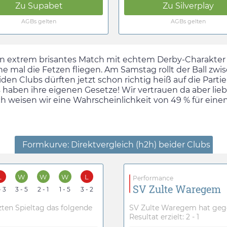
Zu
Silverplay
Zu
Supabet
AGBs gelten
AGBs gelten
ag ein extrem brisantes Match mit echtem Derby-Charakte
rne mal die Fetzen fliegen. Am
Samstag
rollt der Ball zw
en Clubs dürften jetzt schon richtig heiß auf die Partie
 haben ihre eigenen Gesetze! Wir vertrauen da aber lieb
h weisen wir eine Wahrscheinlichkeit von 49 % für eine
Formkurve: Direktvergleich (h2h) beider Clubs
L
W
W
W
L
Performance
SV Zulte Waregem
- 3
3 - 5
2 - 1
1 - 5
3 - 2
ten Spieltag das folgende
SV Zulte Waregem hat gege
Resultat erzielt: 2 - 1