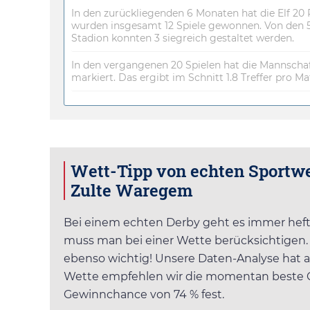
In den zurückliegenden 6 Monaten hat die Elf 20 
wurden insgesamt 12 Spiele gewonnen. Von den 5
Stadion konnten 3 siegreich gestaltet werden.
In den vergangenen 20 Spielen hat die Mannscha
markiert. Das ergibt im Schnitt 1.8 Treffer pro Ma
Wett-Tipp von echten Sportw
Zulte Waregem
Bei einem echten Derby geht es immer heftig
muss man bei einer Wette berücksichtigen. 
ebenso wichtig! Unsere Daten-Analyse hat als
Wette empfehlen wir die momentan beste
Gewinnchance von 74 % fest.