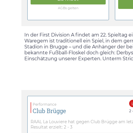
AGBs gelten
In der First Division A findet am 22. Spielt
Waregem ist traditionell ein Spiel, in dem ge
Stadion in Brugge – und die Anhänger der beid
bekannte Fußball-Floskel doch gleich: Derbys
Einschätzung unserer Experten. Unterm Stric
Performance
Club Brügge
2 
RAAL La Louviere hat gegen Club Brügge am letz
Resultat erzielt: 2 - 3