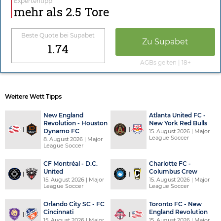
Expertentipp
mehr als 2.5 Tore
Beste Quote bei
Supabet
Zu
Supabet
1.74
AGBs gelten | 18+
Weitere Wett Tipps
New England
Atlanta United FC -
Revolution - Houston
New York Red Bulls
Dynamo FC
15. August 2026
| Major
League Soccer
8. August 2026
| Major
League Soccer
CF Montréal - D.C.
Charlotte FC -
United
Columbus Crew
15. August 2026
| Major
15. August 2026
| Major
League Soccer
League Soccer
Orlando City SC - FC
Toronto FC - New
Cincinnati
England Revolution
15. August 2026
| Major
15. August 2026
| Major