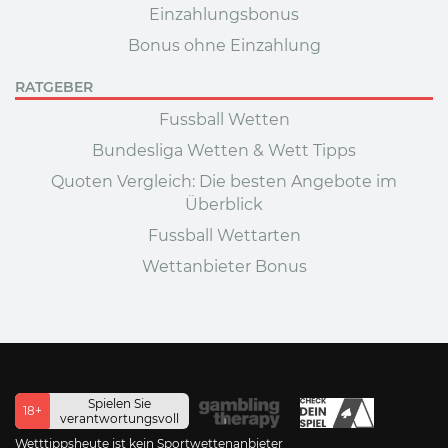
Einzahlungsbonus
Bonus ohne Einzahlung
RATGEBER
Fussball Wetten
Bundesliga Wetten & Wett Tipps
Quoten Vergleich: Die besten Angebote im
Überblick
Fussball Wettarten
Wettanbieter Bonus
Spielen Sie
18+
verantwortungsvoll
Wetttippsheute ist kein Sportwettenanbieter