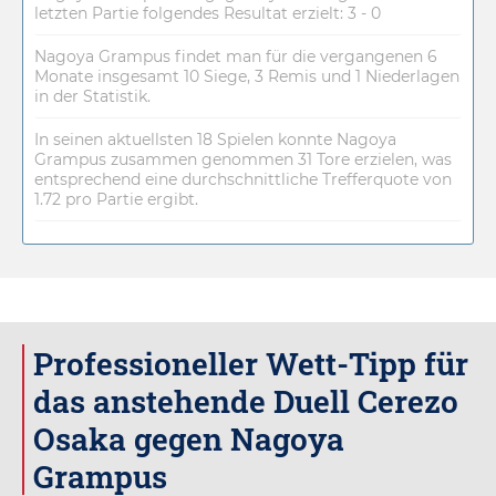
letzten Partie folgendes Resultat erzielt: 3 - 0
Nagoya Grampus findet man für die vergangenen 6
Monate insgesamt 10 Siege, 3 Remis und 1 Niederlagen
in der Statistik.
In seinen aktuellsten 18 Spielen konnte Nagoya
Grampus zusammen genommen 31 Tore erzielen, was
entsprechend eine durchschnittliche Trefferquote von
1.72 pro Partie ergibt.
Professioneller Wett-Tipp für
das anstehende Duell Cerezo
Osaka gegen Nagoya
Grampus