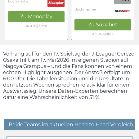
Buchmacher
Buchmacher
Zu
Monoplay
Zu
Supabet
AGBs gelten
AGBs gelten
Vorhang auf für den 17. Spieltag der J-League! Cerezo
Osaka trifft am
17. Mai 2026
im eigenen Stadion auf
Nagoya Grampus – und die Fans können von einem
echten Highlight ausgehen. Der Anstoß erfolgt um
6:00
Uhr. Die Tabellensituaion und die Resultate in
den letzten Wochen sprechen relativ klar für einen
Auswärtssieg. Unsere Daten-Experten berechnen
dafür eine Wahrscheinlichkeit von 51 %.
Beide Teams im aktuellen Head to Head Vergleich