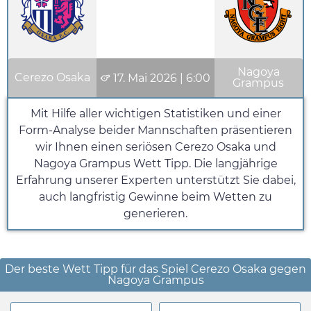
Nagoya
Cerezo Osaka
17. Mai 2026
|
6:00
Grampus
Mit Hilfe aller wichtigen Statistiken und einer
Form-Analyse beider Mannschaften präsentieren
wir Ihnen einen seriösen Cerezo Osaka und
Nagoya Grampus Wett Tipp. Die langjährige
Erfahrung unserer Experten unterstützt Sie dabei,
auch langfristig Gewinne beim Wetten zu
generieren.
Der beste Wett Tipp für das Spiel Cerezo Osaka gegen
Nagoya Grampus