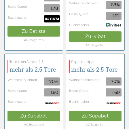
Wahrscheinlichkeit
68%
Beste Quote
1.78
Beste Quote
1.62
Buchmacher
Buchmacher
Zu
Betista
Zu
Ivibet
AGBs gelten
AGBs gelten
Tore Über/Unter 2,5
Expertentipp
mehr als 2.5 Tore
mehr als 2.5 Tore
Wahrscheinlichkeit
Wahrscheinlichkeit
70%
70%
Beste Quote
Beste Quote
1.60
1.60
Buchmacher
Buchmacher
Zu
Supabet
Zu
Supabet
AGBs gelten
AGBs gelten