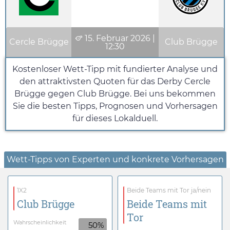
15. Februar 2026
|
Cercle Brügge
Club Brügge
12:30
Kostenloser Wett-Tipp mit fundierter Analyse und
den attraktivsten Quoten für das Derby Cercle
Brügge gegen Club Brügge. Bei uns bekommen
Sie die besten Tipps, Prognosen und Vorhersagen
für dieses Lokalduell.
Wett-Tipps von Experten und konkrete Vorhersagen
1X2
Beide Teams mit Tor ja/nein
Club Brügge
Beide Teams mit
Tor
Wahrscheinlichkeit
50%