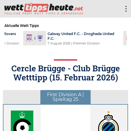
Aktuelle Wett Tipps
Galway United F.C. - Drogheda United
S
F.C.
A
n
7. August 2026
| Premier Division
7
Cercle Brügge - Club Brügge
Wetttipp (
15. Februar 2026
)
First Division A |
Spieltag 25