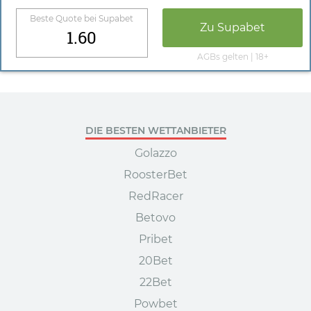
Beste Quote bei
Supabet
Zu
Supabet
1.60
AGBs gelten | 18+
DIE BESTEN WETTANBIETER
Golazzo
RoosterBet
RedRacer
Betovo
Pribet
20Bet
22Bet
Powbet