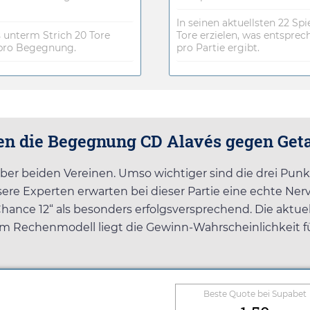
In seinen aktuellsten 22 
 unterm Strich 20 Tore
Tore erzielen, was entsprec
e pro Begegnung.
pro Partie ergibt.
en die Begegnung CD Alavés gegen Geta
r beiden Vereinen. Umso wichtiger sind die drei Punkt
nsere Experten erwarten bei dieser Partie eine echte Ne
hance 12“ als besonders erfolgsversprechend. Die aktu
em Rechenmodell liegt die Gewinn-Wahrscheinlichkeit f
Beste Quote bei
Supabet