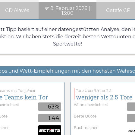
8. Februar 2026
|
CD Alavés
Getafe CF
13:00
t Tipp basiert auf einer datengestützten Analyse, den 
ktion. Wir haben stets die derzeit besten Wettquoten 
Sportwette!
Tipps und Wett-Empfehlungen mit den höchsten Wahrsc
eams mit Tor ja/nein
Tore Über/Unter 2,5
e Teams kein Tor
weniger als 2.5 Tore
einlichkeit
Wahrscheinlichkeit
63%
uote
Beste Quote
1.44
cher
Buchmacher