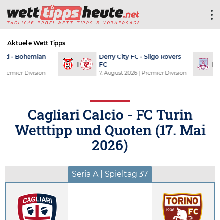
Aktuelle Wett Tipps
Derry City FC - Sligo Rovers
Galway Unit
FC
F.C.
7. August 2026
| Premier Division
7. August 202
Cagliari Calcio - FC Turin
Wetttipp und Quoten (
17. Mai
2026
)
Seria A | Spieltag 37