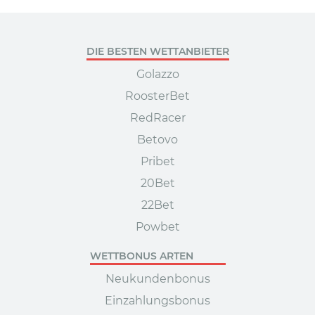
DIE BESTEN WETTANBIETER
Golazzo
RoosterBet
RedRacer
Betovo
Pribet
20Bet
22Bet
Powbet
WETTBONUS ARTEN
Neukundenbonus
Einzahlungsbonus