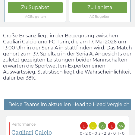
Zu
Lanista
Zu
Supabet
AGBs gelten
AGBs gelten
Große Brisanz liegt in der Begegnung zwischen
Cagliari Calcio und FC Turin, die am
17. Mai 2026
um
13:00
Uhr in der Seria A in stattfinden wird. Das Match
gehört zum 37. Spieltag in der Seria A. Angesichts der
zuletzt gezeigten Leistungen beider Mannschaften
erwarten die Sportwetten-Experten einen
Auswärtssieg. Statistisch liegt die Wahrscheinlichkeit
dafür bei 38%.
Beide Teams im aktuellen Head to Head Vergleich
Performance
L
D
W
L
W
Cagliari Calcio
0 - 2
0 - 0
3 - 2
3 - 0
1 - 0