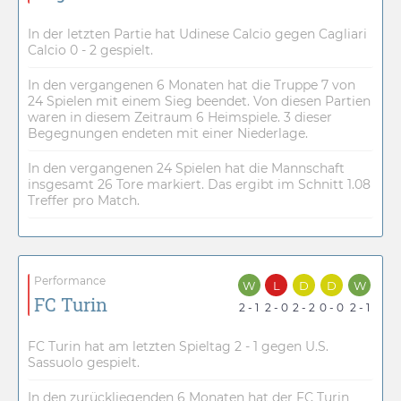
In der letzten Partie hat Udinese Calcio gegen Cagliari
Calcio 0 - 2 gespielt.
In den vergangenen 6 Monaten hat die Truppe 7 von
24 Spielen mit einem Sieg beendet. Von diesen Partien
waren in diesem Zeitraum 6 Heimspiele. 3 dieser
Begegnungen endeten mit einer Niederlage.
In den vergangenen 24 Spielen hat die Mannschaft
insgesamt 26 Tore markiert. Das ergibt im Schnitt 1.08
Treffer pro Match.
Performance
W
L
D
D
W
FC Turin
2 - 1
2 - 0
2 - 2
0 - 0
2 - 1
FC Turin hat am letzten Spieltag 2 - 1 gegen U.S.
Sassuolo gespielt.
In den zurückliegenden 6 Monaten hat der FC Turin