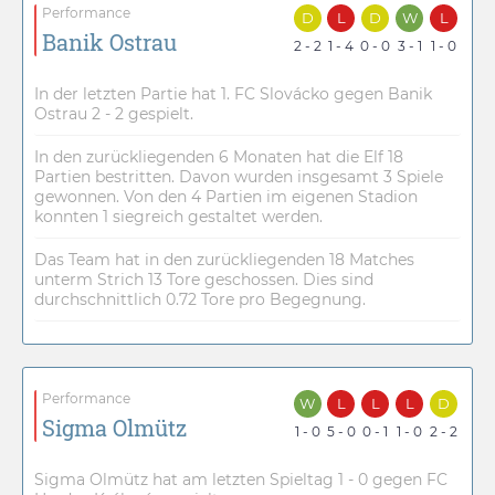
Performance
D
L
D
W
L
Banik Ostrau
2 - 2
1 - 4
0 - 0
3 - 1
1 - 0
In der letzten Partie hat 1. FC Slovácko gegen Banik
Ostrau 2 - 2 gespielt.
In den zurückliegenden 6 Monaten hat die Elf 18
Partien bestritten. Davon wurden insgesamt 3 Spiele
gewonnen. Von den 4 Partien im eigenen Stadion
konnten 1 siegreich gestaltet werden.
Das Team hat in den zurückliegenden 18 Matches
unterm Strich 13 Tore geschossen. Dies sind
durchschnittlich 0.72 Tore pro Begegnung.
Performance
W
L
L
L
D
Sigma Olmütz
1 - 0
5 - 0
0 - 1
1 - 0
2 - 2
Sigma Olmütz hat am letzten Spieltag 1 - 0 gegen FC