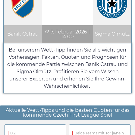
7. Februar 2026
|
Banik Ostrau
Sigma Olmütz
14:00
Bei unserem Wett-Tipp finden Sie alle wichtigen
Vorhersagen, Fakten, Quoten und Prognosen für
die kommende Partie zwischen Banik Ostrau und
Sigma Olmütz. Profitieren Sie vom Wissen
unserer Experten und erhöhen Sie Ihre Gewinn-
Wahrscheinlichkeit!
Aktuelle Wett-Tipps und die besten Quoten für das
kommende Czech First League Spiel
1X2
Beide Teams mit Tor ja/nein