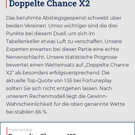
Doppelte Chance X2
Das berühmte Abstiegsgespenst schwebt über
beiden Vereinen. Umso wichtiger sind die drei
Punkte bei diesem Duell, um sich im
Tabellenkeller etwas Luft zu verschaffen. Unsere
Experten erwarten bei dieser Partie eine echte
Nervenschlacht. Unsere statistische Prognose
bewertet einen Wetteinsatz auf „Doppelte Chance
X2“ als besonders erfolgsversprechend. Die
aktuelle Top-Quote von
1.55
bei
Fortuneplay
sollten Sie sich nicht entgehen lassen. Nach
unserem Rechenmodell liegt die Gewinn-
Wahrscheinlichkeit für die oben genannte Wette
bei stabilen 66 %.
Expertentipp