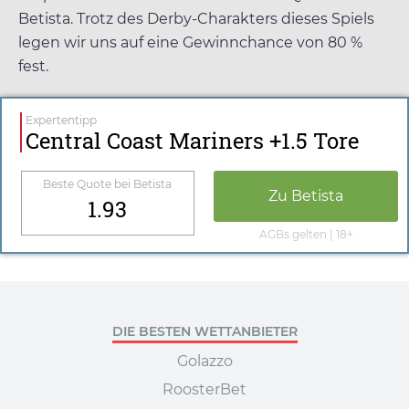
Betista
. Trotz des Derby-Charakters dieses Spiels
legen wir uns auf eine Gewinnchance von 80 %
fest.
Expertentipp
Central Coast Mariners +1.5 Tore
Beste Quote bei
Betista
Zu
Betista
1.93
AGBs gelten | 18+
DIE BESTEN WETTANBIETER
Golazzo
RoosterBet