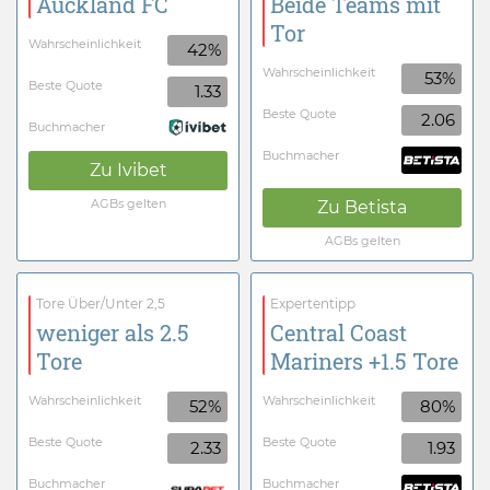
Auckland FC
Beide Teams mit
Tor
Wahrscheinlichkeit
42%
Wahrscheinlichkeit
53%
Beste Quote
1.33
Beste Quote
2.06
Buchmacher
Buchmacher
Zu
Ivibet
AGBs gelten
Zu
Betista
AGBs gelten
Tore Über/Unter 2,5
Expertentipp
weniger als 2.5
Central Coast
Tore
Mariners +1.5 Tore
Wahrscheinlichkeit
Wahrscheinlichkeit
52%
80%
Beste Quote
Beste Quote
2.33
1.93
Buchmacher
Buchmacher