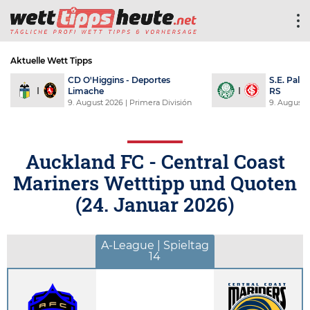
Aktuelle Wett Tipps
CD O'Higgins - Deportes
S.E. Palme
Limache
RS
9. August 2026
| Primera División
9. August 
Auckland FC - Central Coast
Mariners Wetttipp und Quoten
(
24. Januar 2026
)
A-League | Spieltag
14