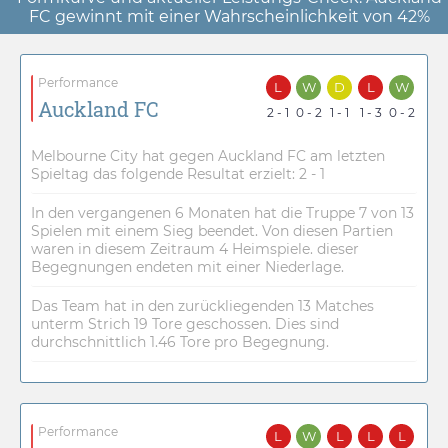
FC gewinnt mit einer Wahrscheinlichkeit von 42%
Performance
L
W
D
L
W
Auckland FC
2 - 1
0 - 2
1 - 1
1 - 3
0 - 2
Melbourne City hat gegen Auckland FC am letzten
Spieltag das folgende Resultat erzielt: 2 - 1
In den vergangenen 6 Monaten hat die Truppe 7 von 13
Spielen mit einem Sieg beendet. Von diesen Partien
waren in diesem Zeitraum 4 Heimspiele. dieser
Begegnungen endeten mit einer Niederlage.
Das Team hat in den zurückliegenden 13 Matches
unterm Strich 19 Tore geschossen. Dies sind
durchschnittlich 1.46 Tore pro Begegnung.
Performance
L
W
L
L
L