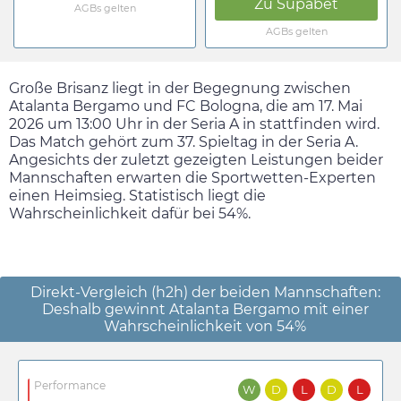
Zu
Supabet
AGBs gelten
AGBs gelten
Große Brisanz liegt in der Begegnung zwischen
Atalanta Bergamo und FC Bologna, die am
17. Mai
2026
um
13:00
Uhr in der Seria A in stattfinden wird.
Das Match gehört zum 37. Spieltag in der Seria A.
Angesichts der zuletzt gezeigten Leistungen beider
Mannschaften erwarten die Sportwetten-Experten
einen Heimsieg. Statistisch liegt die
Wahrscheinlichkeit dafür bei 54%.
Direkt-Vergleich (h2h) der beiden Mannschaften:
Deshalb gewinnt Atalanta Bergamo mit einer
Wahrscheinlichkeit von 54%
Performance
W
D
L
D
L