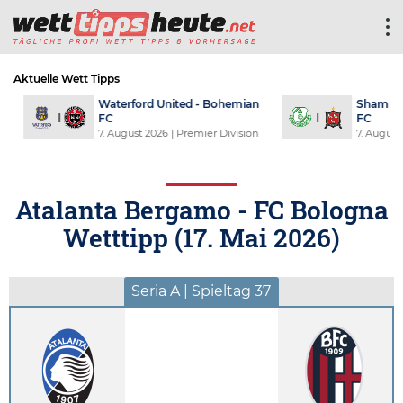
Aktuelle Wett Tipps
Waterford United - Bohemian
Shamrock 
FC
FC
7. August 2026
| Premier Division
7. August 2
Atalanta Bergamo - FC Bologna
Wetttipp (
17. Mai 2026
)
Seria A | Spieltag 37