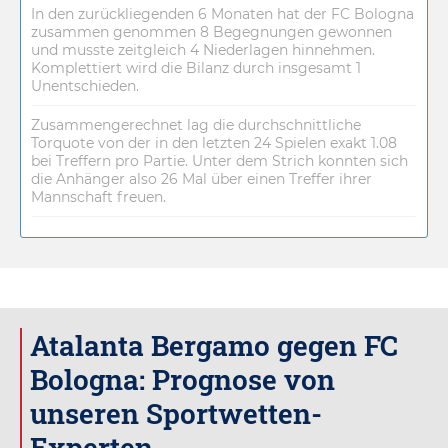
In den zurückliegenden 6 Monaten hat der FC Bologna
zusammen genommen 8 Begegnungen gewonnen
und musste zeitgleich 4 Niederlagen hinnehmen.
Komplettiert wird die Bilanz durch insgesamt 1
Unentschieden.
Zusammengerechnet lag die durchschnittliche
Torquote von der in den letzten 24 Spielen exakt 1.08
bei Treffern pro Partie. Unter dem Strich konnten sich
die Anhänger also 26 Mal über einen Treffer ihrer
Mannschaft freuen.
Atalanta Bergamo gegen FC
Bologna: Prognose von
unseren Sportwetten-
Experten