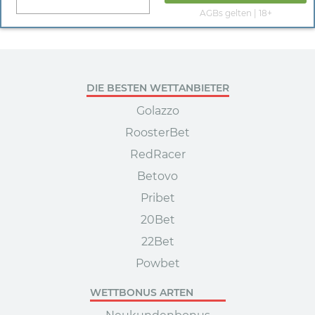
AGBs gelten | 18+
DIE BESTEN WETTANBIETER
Golazzo
RoosterBet
RedRacer
Betovo
Pribet
20Bet
22Bet
Powbet
WETTBONUS ARTEN