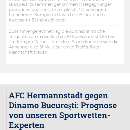
Bucureşti zusammen genommen 11 Begegnungen
gewonnen und musste zeitgleich 7 Niederlagen
hinnehmen. Komplettiert wird die Bilanz durch
insgesamt 3 Unentschieden.
Zusammengerechnet lag die durchschnittliche
Torquote von in den letzten 20 Spielen exakt 1.55 bei
Treffern pro Partie. Unter dem Strich konnten sich die
Anhänger also 31 Mal über einen Treffer ihrer
Mannschaft freuen.
AFC Hermannstadt gegen
Dinamo Bucureşti: Prognose
von unseren Sportwetten-
Experten