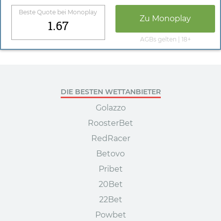
Beste Quote bei
Monoplay
Zu
Monoplay
1.67
AGBs gelten | 18+
DIE BESTEN WETTANBIETER
Golazzo
RoosterBet
RedRacer
Betovo
Pribet
20Bet
22Bet
Powbet