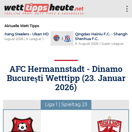
Aktuelle Wett Tipps
HD
Qingdao Hainiu F.C. - Shanghai
Shenhua F.C.
8. August 2026
| Super League
AFC Hermannstadt - Dinamo
Bucureşti Wetttipp (
23. Januar
2026
)
Liga 1 | Spieltag 23