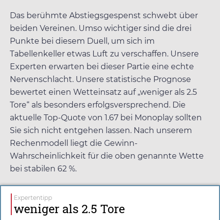
Das berühmte Abstiegsgespenst schwebt über
beiden Vereinen. Umso wichtiger sind die drei
Punkte bei diesem Duell, um sich im
Tabellenkeller etwas Luft zu verschaffen. Unsere
Experten erwarten bei dieser Partie eine echte
Nervenschlacht. Unsere statistische Prognose
bewertet einen Wetteinsatz auf „weniger als 2.5
Tore“ als besonders erfolgsversprechend. Die
aktuelle Top-Quote von
1.67
bei
Monoplay
sollten
Sie sich nicht entgehen lassen. Nach unserem
Rechenmodell liegt die Gewinn-
Wahrscheinlichkeit für die oben genannte Wette
bei stabilen 62 %.
Expertentipp
weniger als 2.5 Tore