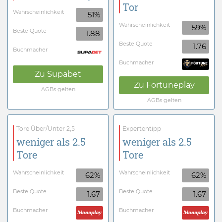
Tor
Wahrscheinlichkeit
51%
Wahrscheinlichkeit
59%
Beste Quote
1.88
Beste Quote
1.76
Buchmacher
Buchmacher
Zu
Supabet
Zu
Fortuneplay
AGBs gelten
AGBs gelten
Tore Über/Unter 2,5
Expertentipp
weniger als 2.5
weniger als 2.5
Tore
Tore
Wahrscheinlichkeit
Wahrscheinlichkeit
62%
62%
Beste Quote
Beste Quote
1.67
1.67
Buchmacher
Buchmacher