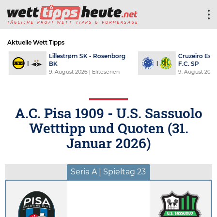
Aktuelle Wett Tipps
F
Lillestrøm SK - Rosenborg
Cruzeiro Espo
BK
F.C. SP
an
9. August 2026
| Eliteserien
9. August 2026
A.C. Pisa 1909 - U.S. Sassuolo
Wetttipp und Quoten (
31.
Januar 2026
)
Seria A | Spieltag 23