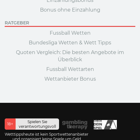
Einzahlungsbonus
Bonus ohne Einzahlung
RATGEBER
Fussball Wetten
Bundesliga Wetten & Wett Tipps
Quoten Vergleich: Die besten Angebote im
Überblick
Fussball Wettarten
Wettanbieter Bonus
Spielen Sie
18+
verantwortungsvoll
Wetttippsheute ist kein Sportwettenanbieter
und organisiert keine Spiele um Geld