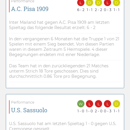
Performance
L
D
D
L
D
A.C. Pisa 1909
6 - 2
1 - 1
2 - 2
0 - 3
1 - 1
Inter Mailand hat gegen A.C. Pisa 1909 am letzten
Spieltag das folgende Resultat erzielt: 6 - 2
In den vergangenen 6 Monaten hat die Truppe 1 von 21
Spielen mit einem Sieg beendet. Von diesen Partien
waren in diesem Zeitraum 5 Heimspiele. 4 dieser
Begegnungen endeten mit einer Niederlage.
Das Team hat in den zurückliegenden 21 Matches
unterm Strich 18 Tore geschossen. Dies sind
durchschnittlich 0.86 Tore pro Begegnung.
Performance
W
L
L
L
D
U.S. Sassuolo
1 - 0
1 - 0
2 - 0
0 - 3
1 - 1
U.S. Sassuolo hat am letzten Spieltag 1 - 0 gegen U.S.
Cremonese gespielt.