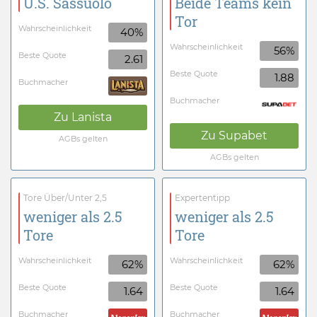
U.S. Sassuolo
Beide Teams kein
Tor
Wahrscheinlichkeit
40%
Wahrscheinlichkeit
56%
Beste Quote
2.61
Beste Quote
1.88
Buchmacher
Buchmacher
Zu
Lanista
Zu
Supabet
AGBs gelten
AGBs gelten
Tore Über/Unter 2,5
Expertentipp
weniger als 2.5
weniger als 2.5
Tore
Tore
Wahrscheinlichkeit
Wahrscheinlichkeit
62%
62%
Beste Quote
Beste Quote
1.64
1.64
Buchmacher
Buchmacher