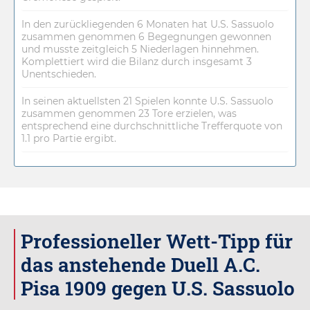
In den zurückliegenden 6 Monaten hat U.S. Sassuolo
zusammen genommen 6 Begegnungen gewonnen
und musste zeitgleich 5 Niederlagen hinnehmen.
Komplettiert wird die Bilanz durch insgesamt 3
Unentschieden.
In seinen aktuellsten 21 Spielen konnte U.S. Sassuolo
zusammen genommen 23 Tore erzielen, was
entsprechend eine durchschnittliche Trefferquote von
1.1 pro Partie ergibt.
Professioneller Wett-Tipp für
das anstehende Duell A.C.
Pisa 1909 gegen U.S. Sassuolo