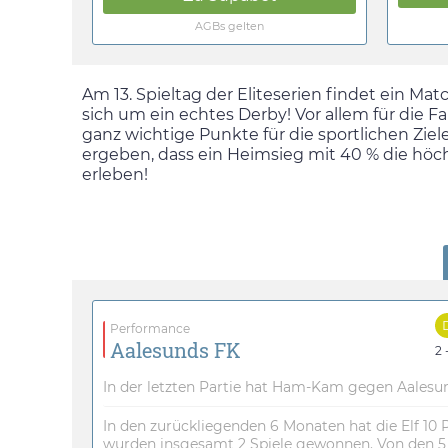
AGBs gelten
Am 13. Spieltag der Eliteserien findet ein Ma
sich um ein echtes Derby! Vor allem für die F
ganz wichtige Punkte für die sportlichen Ziele
ergeben, dass ein Heimsieg mit 40 % die höc
erleben!
Performance
Aalesunds FK
2 
In der letzten Partie hat Ham-Kam gegen Aalesund
In den zurückliegenden 6 Monaten hat die Elf 10 
wurden insgesamt 2 Spiele gewonnen. Von den 5