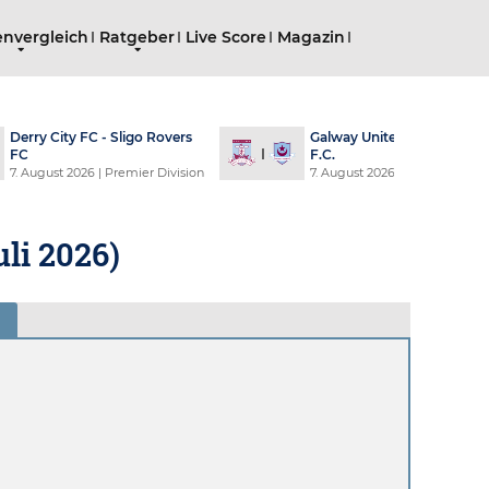
nvergleich
Ratgeber
Live Score
Magazin
ligo Rovers
Galway United F.C. - Drogheda United
F.C.
emier Division
7. August 2026
| Premier Division
uli 2026
)