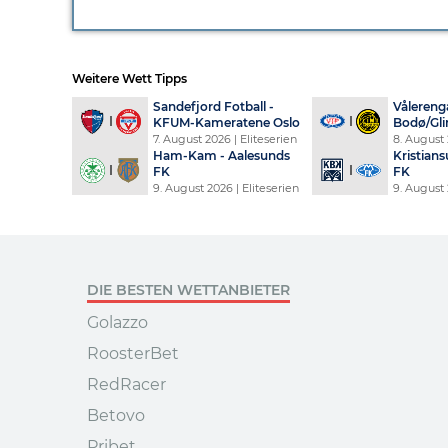
Weitere Wett Tipps
Sandefjord Fotball -
Vålerenga
KFUM-Kameratene Oslo
Bodø/Gl
7. August 2026
| Eliteserien
8. August
Ham-Kam - Aalesunds
Kristian
FK
FK
9. August 2026
| Eliteserien
9. August
DIE BESTEN WETTANBIETER
Golazzo
RoosterBet
RedRacer
Betovo
Pribet