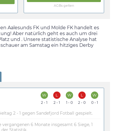
AGBs gelten
ischen Aalesunds FK und Molde FK handelt es
utung! Aber natürlich geht es auch um drei
latz und . Unsere statistische Analyse hat
Zuschauer am
Samstag
ein hitziges Derby
W
L
W
L
W
2 - 1
2 - 1
1 - 0
2 - 0
0 - 1
eltag 2 - 1 gegen Sandefjord Fotball gespielt.
e vergangenen 6 Monate insgesamt 6 Siege, 1
der Statistik.