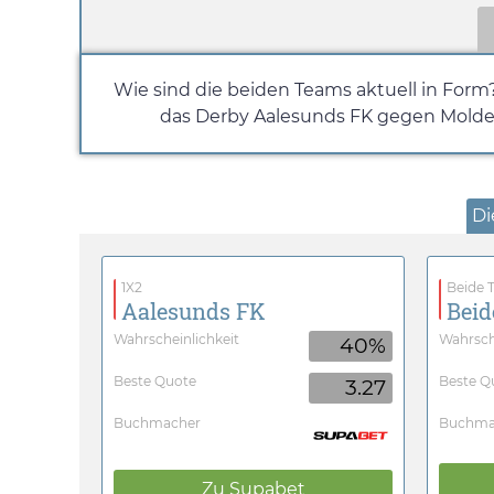
Wie sind die beiden Teams aktuell in Form?
das Derby Aalesunds FK gegen Molde
Di
1X2
Beide T
Aalesunds FK
Beid
Wahrscheinlichkeit
Wahrsch
40%
Beste Quote
Beste Q
3.27
Buchmacher
Buchma
Zu
Supabet