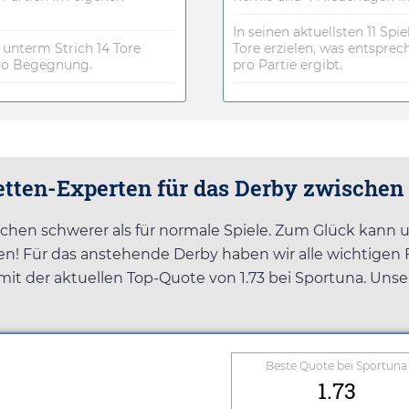
In seinen aktuellsten 11 
unterm Strich 14 Tore
Tore erzielen, was entsprec
 pro Begegnung.
pro Partie ergibt.
etten-Experten für das Derby zwische
sschen schwerer als für normale Spiele. Zum Glück ka
en! Für das anstehende Derby haben wir alle wichtigen
 mit der aktuellen Top-Quote von
1.73
bei
Sportuna
. Unse
Beste Quote bei
Sportuna
1.73