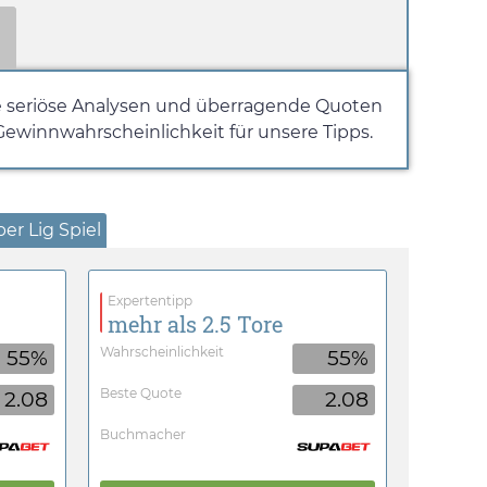
Sie seriöse Analysen und überragende Quoten
ewinnwahrscheinlichkeit für unsere Tipps.
r Lig Spiel
Expertentipp
mehr als 2.5 Tore
Wahrscheinlichkeit
55%
55%
Beste Quote
2.08
2.08
Buchmacher