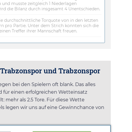
nd musste zeitgleich 1 Niederlagen
rd die Bilanz durch insgesamt 4 Unentschieden.
durchschnittliche Torquote von in den letzten
ern pro Partie. Unter dem Strich konnten sich die
inen Treffer ihrer Mannschaft freuen.
 Trabzonspor und Trabzonspor
en bei den Spielern oft blank. Das alles
 für einen erfolgreichen Wetteinsatz
t: mehr als 2.5 Tore. Für diese Wette
iels legen wir uns auf eine Gewinnchance von