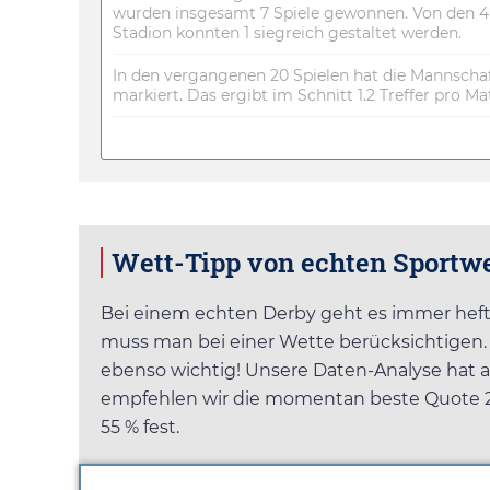
wurden insgesamt 7 Spiele gewonnen. Von den 4
Stadion konnten 1 siegreich gestaltet werden.
In den vergangenen 20 Spielen hat die Mannscha
markiert. Das ergibt im Schnitt 1.2 Treffer pro Ma
Wett-Tipp von echten Sportwe
Bei einem echten Derby geht es immer heftig
muss man bei einer Wette berücksichtigen. 
ebenso wichtig! Unsere Daten-Analyse hat als
empfehlen wir die momentan beste Quote
55 % fest.