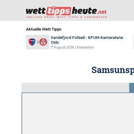
Aktuelle Wett Tipps
Kameratene
Shelbourne F.C. - St Patrick's
Athletic FC
7. August 2026
| Premier Division
Samsunspo