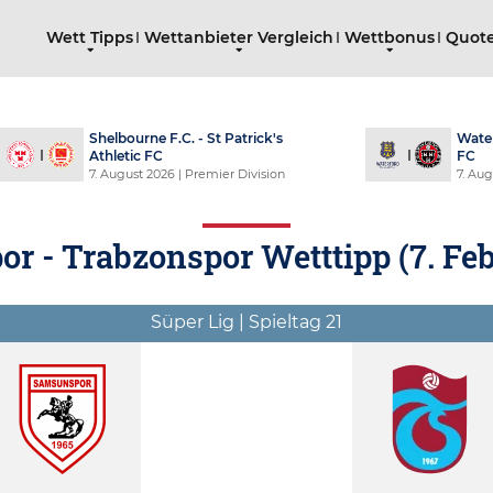
Wett Tipps
Wettanbieter Vergleich
Wettbonus
Quote
Waterford United - Bohemian
Derry City FC -
FC
FC
7. August 2026
| Premier Division
7. August 2026
| 
r - Trabzonspor Wetttipp (
7. Fe
Süper Lig | Spieltag 21