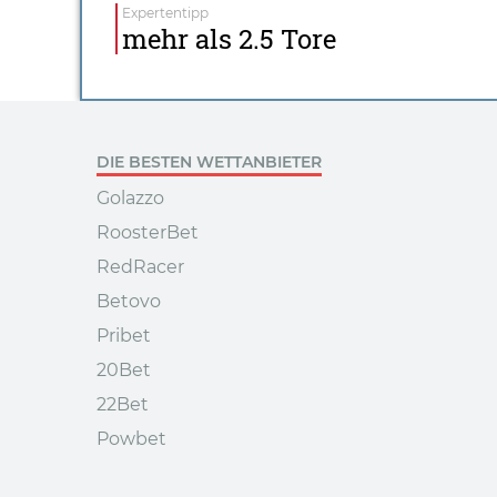
Expertentipp
mehr als 2.5 Tore
DIE BESTEN WETTANBIETER
Golazzo
RoosterBet
RedRacer
Betovo
Pribet
20Bet
22Bet
Powbet