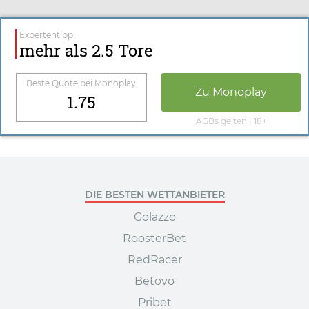
Expertentipp
mehr als 2.5 Tore
Beste Quote bei
Monoplay
Zu
Monoplay
1.75
AGBs gelten | 18+
DIE BESTEN WETTANBIETER
Golazzo
RoosterBet
RedRacer
Betovo
Pribet