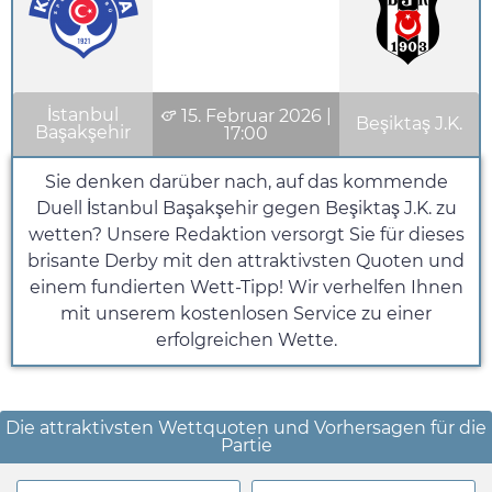
İstanbul
15. Februar 2026
|
Beşiktaş J.K.
Başakşehir
17:00
Sie denken darüber nach, auf das kommende
Duell İstanbul Başakşehir gegen Beşiktaş J.K. zu
wetten? Unsere Redaktion versorgt Sie für dieses
brisante Derby mit den attraktivsten Quoten und
einem fundierten Wett-Tipp! Wir verhelfen Ihnen
mit unserem kostenlosen Service zu einer
erfolgreichen Wette.
Die attraktivsten Wettquoten und Vorhersagen für die
Partie