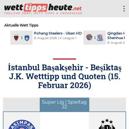
Aktuelle Wett Tipps
Pohang Steelers - Ulsan HD
Qingdao Hainiu 
Shenhua F.C.
8. August 2026
| K League 1
8. August 2026
| 
İstanbul Başakşehir - Beşiktaş
J.K. Wetttipp und Quoten (
15.
Februar 2026
)
Süper Lig | Spieltag
22