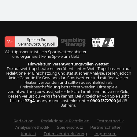
Spielen Sie
18+
verantwortungsvoll
Wetttippsheute ist kein Sportwettenanbieter
und organisiert keine Spiele um Geld
Hinweis zum verantwortungsvollen Wetten:
Die auf wetttippsheute.net veröffentlichten Wett-Tipps basieren auf
redaktioneller Einschätzung und statistischer Analyse, stellen jedoch
keine Garantie für Gewinne dar. Sportwetten sind mit finanziellen
Risiken verbunden und sollten ausschließlich als
Freizeitbeschäftigung betrachtet werden. Bitte spiele
verantwortungsbewusst, setze dir klare Limits und nutze nur Geld,
dessen Verlust du verkraften kannst. Bei Anzeichen von Spielsucht
hilft die
BZgA
anonym und kostenlos unter
0800 1372700
(ab 18
Jahren).
Redaktion
Redaktionelle Richtlinien
Testmethodik
Analysemethodik
Spielerschutz
Partnerschaften
Kontakt
Datenschutzerklärung
Impressum