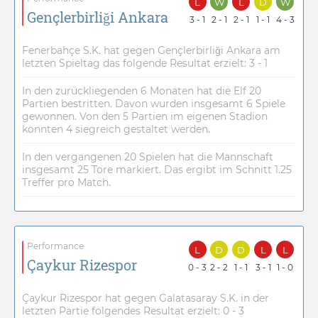
L
W
L
D
W
Gençlerbirliği Ankara
3 - 1
2 - 1
2 - 1
1 - 1
4 - 3
Fenerbahçe S.K. hat gegen Gençlerbirliği Ankara am
letzten Spieltag das folgende Resultat erzielt: 3 - 1
In den zurückliegenden 6 Monaten hat die Elf 20
Partien bestritten. Davon wurden insgesamt 6 Spiele
gewonnen. Von den 5 Partien im eigenen Stadion
konnten 4 siegreich gestaltet werden.
In den vergangenen 20 Spielen hat die Mannschaft
insgesamt 25 Tore markiert. Das ergibt im Schnitt 1.25
Treffer pro Match.
Performance
L
D
D
L
L
Çaykur Rizespor
0 - 3
2 - 2
1 - 1
3 - 1
1 - 0
Çaykur Rizespor hat gegen Galatasaray S.K. in der
letzten Partie folgendes Resultat erzielt: 0 - 3