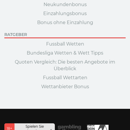
Neukundenbonus
Einzahlungsbonus
Bonus ohne Einzahlung
RATGEBER
Fussball Wetten
Bundesliga Wetten & Wett Tipps
Quoten Vergleich: Die besten Angebote im
Überblick
Fussball Wettarten
Wettanbieter Bonus
Spielen Sie
18+