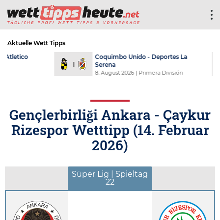
Aktuelle Wett Tipps
Coquimbo Unido - Deportes La
Cori
Serena
SC
8. August 2026
| Primera División
8. Au
Gençlerbirliği Ankara - Çaykur
Rizespor Wetttipp (
14. Februar
2026
)
Süper Lig | Spieltag
22