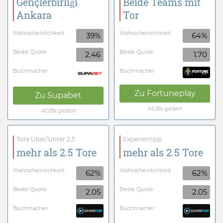
Gençlerbirliği
Beide Teams mit
Ankara
Tor
Wahrscheinlichkeit
Wahrscheinlichkeit
39%
64%
Beste Quote
Beste Quote
2.46
1.70
Buchmacher
Buchmacher
Zu
Fortuneplay
Zu
Supabet
AGBs gelten
AGBs gelten
Tore Über/Unter 2,5
Expertentipp
mehr als 2.5 Tore
mehr als 2.5 Tore
Wahrscheinlichkeit
Wahrscheinlichkeit
62%
62%
Beste Quote
Beste Quote
2.05
2.05
Buchmacher
Buchmacher