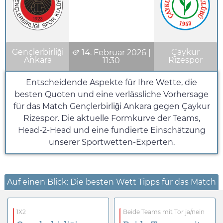
Gençlerbirliği
Çaykur
14. Februar 2026
|
Ankara
Rizespor
11:30
Entscheidende Aspekte für Ihre Wette, die
besten Quoten und eine verlässliche Vorhersage
für das Match Gençlerbirliği Ankara gegen Çaykur
Rizespor. Die aktuelle Formkurve der Teams,
Head-2-Head und eine fundierte Einschätzung
unserer Sportwetten-Experten.
Auf einen Blick: Die besten Wett Tipps für das Match
1X2
Beide Teams mit Tor ja/nein