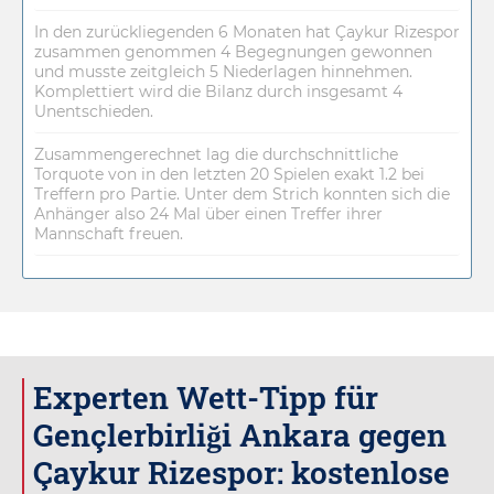
In den zurückliegenden 6 Monaten hat Çaykur Rizespor
zusammen genommen 4 Begegnungen gewonnen
und musste zeitgleich 5 Niederlagen hinnehmen.
Komplettiert wird die Bilanz durch insgesamt 4
Unentschieden.
Zusammengerechnet lag die durchschnittliche
Torquote von in den letzten 20 Spielen exakt 1.2 bei
Treffern pro Partie. Unter dem Strich konnten sich die
Anhänger also 24 Mal über einen Treffer ihrer
Mannschaft freuen.
Experten Wett-Tipp für
Gençlerbirliği Ankara gegen
Çaykur Rizespor: kostenlose