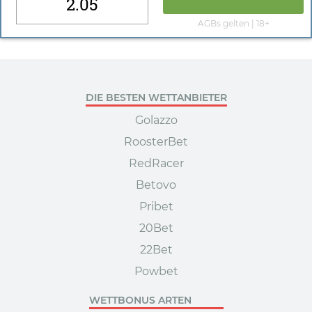
2.05
AGBs gelten | 18+
DIE BESTEN WETTANBIETER
Golazzo
RoosterBet
RedRacer
Betovo
Pribet
20Bet
22Bet
Powbet
WETTBONUS ARTEN