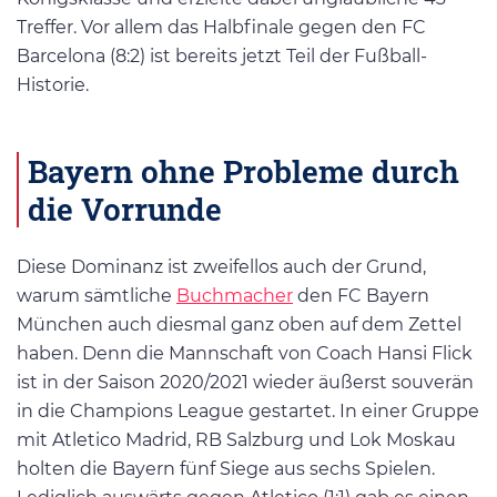
Treffer. Vor allem das Halbfinale gegen den FC
Barcelona (8:2) ist bereits jetzt Teil der Fußball-
Historie.
Bayern ohne Probleme durch
die Vorrunde
Diese Dominanz ist zweifellos auch der Grund,
warum sämtliche
Buchmacher
den FC Bayern
München auch diesmal ganz oben auf dem Zettel
haben. Denn die Mannschaft von Coach Hansi Flick
ist in der Saison 2020/2021 wieder äußerst souverän
in die Champions League gestartet. In einer Gruppe
mit Atletico Madrid, RB Salzburg und Lok Moskau
holten die Bayern fünf Siege aus sechs Spielen.