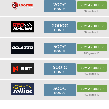
200€
ZUM ANBIETER
BONUS
AGB gelten, 18+
2000€
ZUM ANBIETER
BONUS
AGB gelten, 18+
500€
ZUM ANBIETER
BONUS
AGB gelten, 18+
500 €
ZUM ANBIETER
BONUS
AGB gelten, 18+
300€
ZUM ANBIETER
BONUS
AGB gelten, 18+