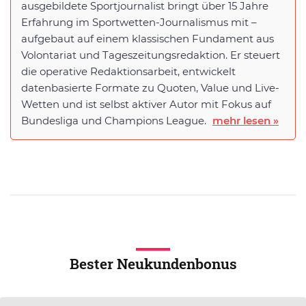
ausgebildete Sportjournalist bringt über 15 Jahre
Erfahrung im Sportwetten-Journalismus mit –
aufgebaut auf einem klassischen Fundament aus
Volontariat und Tageszeitungsredaktion. Er steuert
die operative Redaktionsarbeit, entwickelt
datenbasierte Formate zu Quoten, Value und Live-
Wetten und ist selbst aktiver Autor mit Fokus auf
Bundesliga und Champions League.
mehr lesen »
Bester Neukundenbonus