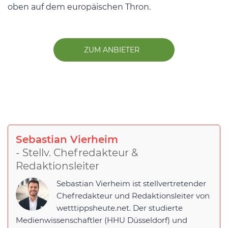
oben auf dem europäischen Thron.
ZUM ANBIETER
Sebastian Vierheim
- Stellv. Chefredakteur &
Redaktionsleiter
Sebastian Vierheim ist stellvertretender
Chefredakteur und Redaktionsleiter von
wetttippsheute.net. Der studierte
Medienwissenschaftler (HHU Düsseldorf) und