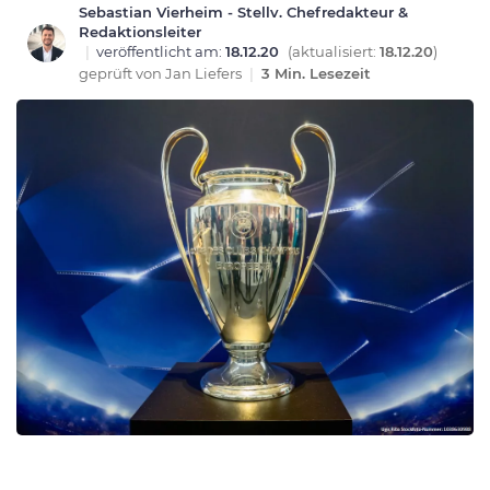
Sebastian Vierheim - Stellv. Chefredakteur &
Redaktionsleiter
|
veröffentlicht am:
18.12.20
(aktualisiert:
18.12.20
)
geprüft von
Jan Liefers
|
3 Min. Lesezeit