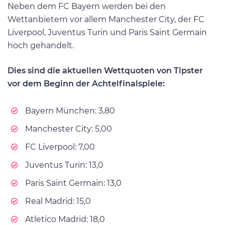
Neben dem FC Bayern werden bei den
Wettanbietern vor allem Manchester City, der FC
Liverpool, Juventus Turin und Paris Saint Germain
hoch gehandelt.
Dies sind die aktuellen Wettquoten von Tipster
vor dem Beginn der Achtelfinalspiele:
Bayern München: 3,80
Manchester City: 5,00
FC Liverpool: 7,00
Juventus Turin: 13,0
Paris Saint Germain: 13,0
Real Madrid: 15,0
Atletico Madrid: 18,0