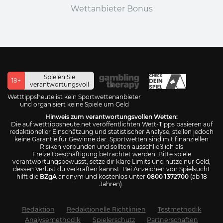
Wettanbieter Bonus
Spielen Sie
18+
verantwortungsvoll
Wetttippsheute ist kein Sportwettenanbieter
und organisiert keine Spiele um Geld
Hinweis zum verantwortungsvollen Wetten:
Die auf wetttippsheute.net veröffentlichten Wett-Tipps basieren auf
redaktioneller Einschätzung und statistischer Analyse, stellen jedoch
keine Garantie für Gewinne dar. Sportwetten sind mit finanziellen
Risiken verbunden und sollten ausschließlich als
Freizeitbeschäftigung betrachtet werden. Bitte spiele
verantwortungsbewusst, setze dir klare Limits und nutze nur Geld,
dessen Verlust du verkraften kannst. Bei Anzeichen von Spielsucht
hilft die
BZgA
anonym und kostenlos unter
0800 1372700
(ab 18
Jahren).
Redaktion
Redaktionelle Richtlinien
Testmethodik
Analysemethodik
Spielerschutz
Partnerschaften