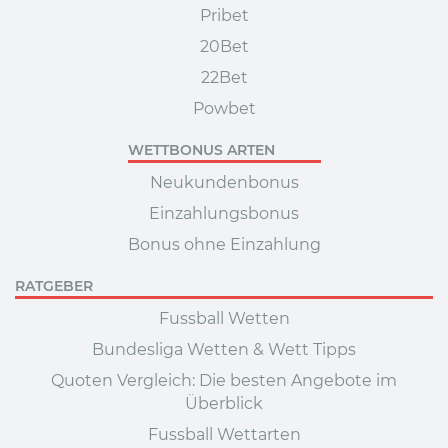
Pribet
20Bet
22Bet
Powbet
WETTBONUS ARTEN
Neukundenbonus
Einzahlungsbonus
Bonus ohne Einzahlung
RATGEBER
Fussball Wetten
Bundesliga Wetten & Wett Tipps
Quoten Vergleich: Die besten Angebote im
Überblick
Fussball Wettarten