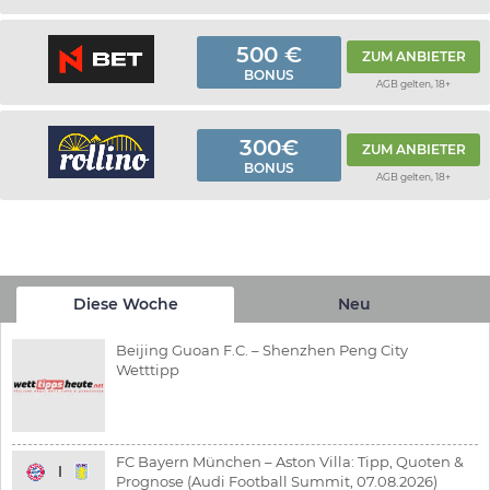
500 €
ZUM ANBIETER
BONUS
AGB gelten, 18+
300€
ZUM ANBIETER
BONUS
AGB gelten, 18+
Diese Woche
Neu
Beijing Guoan F.C. – Shenzhen Peng City
Wetttipp
FC Bayern München – Aston Villa: Tipp, Quoten &
Prognose (Audi Football Summit, 07.08.2026)