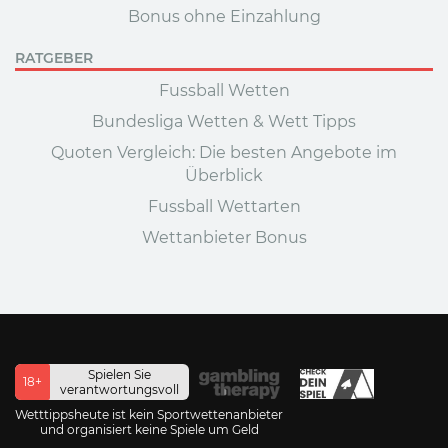
Bonus ohne Einzahlung
RATGEBER
Fussball Wetten
Bundesliga Wetten & Wett Tipps
Quoten Vergleich: Die besten Angebote im
Überblick
Fussball Wettarten
Wettanbieter Bonus
Spielen Sie
18+
verantwortungsvoll
Wetttippsheute ist kein Sportwettenanbieter
und organisiert keine Spiele um Geld