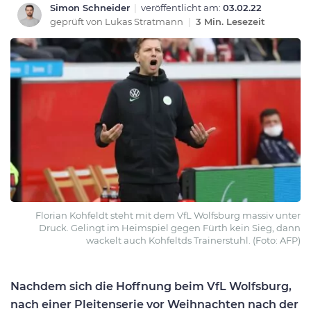
Simon Schneider
|
veröffentlicht am:
03.02.22
geprüft von
Lukas Stratmann
|
3 Min. Lesezeit
Florian Kohfeldt steht mit dem VfL Wolfsburg massiv unter
Druck. Gelingt im Heimspiel gegen Fürth kein Sieg, dann
wackelt auch Kohfeltds Trainerstuhl. (Foto: AFP)
Nachdem sich die Hoffnung beim VfL Wolfsburg,
nach einer Pleitenserie vor Weihnachten nach der