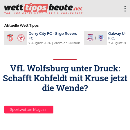
Aktuelle Wett Tipps
Derry City FC - Sligo Rovers
Galway Unit
FC
F.C.
7. August 2026
| Premier Division
7. August 202
VfL Wolfsburg unter Druck:
Schafft Kohfeldt mit Kruse jetzt
die Wende?
Sportwetten Magazin