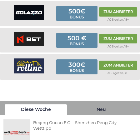
500€
ZUM ANBIETER
BONUS
AGB gelten, 18+
500 €
ZUM ANBIETER
BONUS
AGB gelten, 18+
300€
ZUM ANBIETER
BONUS
AGB gelten, 18+
Diese Woche
Neu
Beijing Guoan F.C. – Shenzhen Peng City
Wetttipp