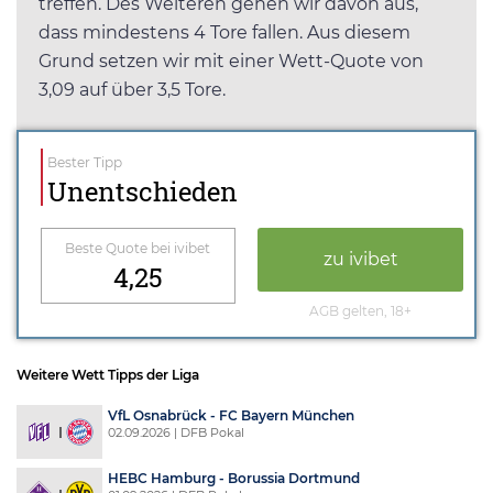
treffen. Des Weiteren gehen wir davon aus,
dass mindestens 4 Tore fallen. Aus diesem
Grund setzen wir mit einer Wett-Quote von
3,09 auf über 3,5 Tore.
Bester Tipp
Unentschieden
Beste Quote bei ivibet
zu ivibet
4,25
AGB gelten, 18+
Weitere Wett Tipps der Liga
VfL Osnabrück - FC Bayern München
02.09.2026 | DFB Pokal
HEBC Hamburg - Borussia Dortmund