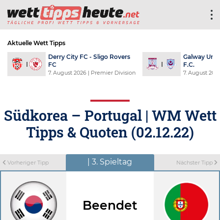
Aktuelle Wett Tipps
Derry City FC - Sligo Rovers
Galway Unit
FC
F.C.
7. August 2026
| Premier Division
7. August 202
Südkorea – Portugal | WM Wett
Tipps & Quoten (02.12.22)
| 3. Spieltag
Vorheriger Tipp
Nächster Tipp
Beendet