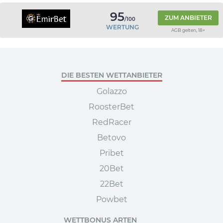
95
ZUM ANBIETER
/100
WERTUNG
AGB gelten, 18+
DIE BESTEN WETTANBIETER
Golazzo
RoosterBet
RedRacer
Betovo
Pribet
20Bet
22Bet
Powbet
WETTBONUS ARTEN