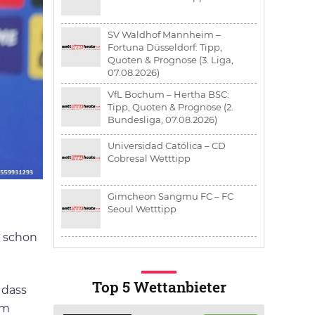
SV Waldhof Mannheim –
Fortuna Düsseldorf: Tipp,
Quoten & Prognose (3. Liga,
07.08.2026)
VfL Bochum – Hertha BSC:
Tipp, Quoten & Prognose (2.
Bundesliga, 07.08.2026)
Universidad Católica – CD
Cobresal Wetttipp
Gimcheon Sangmu FC – FC
Seoul Wetttipp
t schon
Top 5 Wettanbieter
 dass
im