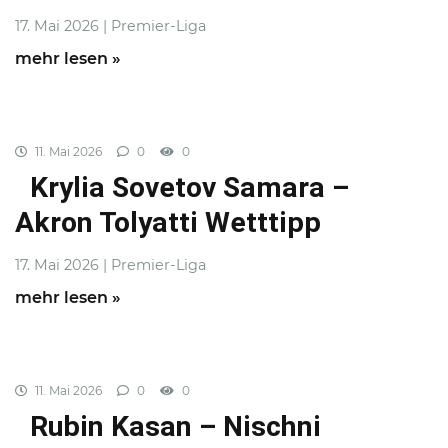
17. Mai 2026 | Premier-Liga
mehr lesen »
11. Mai 2026
0
0
Krylia Sovetov Samara –
Akron Tolyatti Wetttipp
17. Mai 2026 | Premier-Liga
mehr lesen »
11. Mai 2026
0
0
Rubin Kasan – Nischni