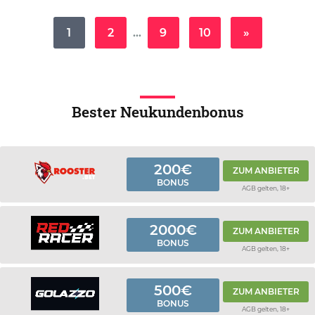
1
2
…
9
10
»
Bester Neukundenbonus
200€
ZUM ANBIETER
BONUS
AGB gelten, 18+
2000€
ZUM ANBIETER
BONUS
AGB gelten, 18+
500€
ZUM ANBIETER
BONUS
AGB gelten, 18+