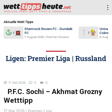
Aktuelle Wett Tipps
Shamrock Rovers FC - Dundalk
Universi
FC
Cobresa
7. August 2026
| Premier Division
8. Augus
Ligen:
Premier Liga | Russland
11. Mai 2026
0
0
P.F.C. Sochi – Akhmat Grozny
Wetttipp
17. Mai 2026 | Premier-Liga