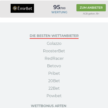
95
ZUM ANBIETER
/100
WERTUNG
AGB gelten, 18+
DIE BESTEN WETTANBIETER
Golazzo
RoosterBet
RedRacer
Betovo
Pribet
20Bet
22Bet
Powbet
WETTBONUS ARTEN