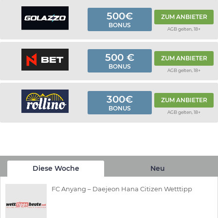
500€
ZUM ANBIETER
BONUS
AGB gelten, 18+
500 €
ZUM ANBIETER
BONUS
AGB gelten, 18+
300€
ZUM ANBIETER
BONUS
AGB gelten, 18+
Diese Woche
Neu
FC Anyang – Daejeon Hana Citizen Wetttipp