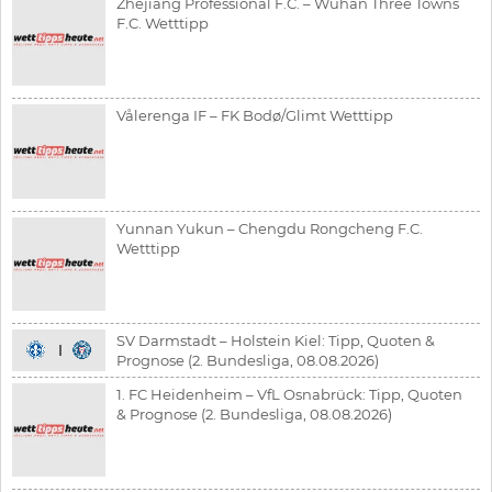
Zhejiang Professional F.C. – Wuhan Three Towns
F.C. Wetttipp
Vålerenga IF – FK Bodø/Glimt Wetttipp
Yunnan Yukun – Chengdu Rongcheng F.C.
Wetttipp
SV Darmstadt – Holstein Kiel: Tipp, Quoten &
Prognose (2. Bundesliga, 08.08.2026)
1. FC Heidenheim – VfL Osnabrück: Tipp, Quoten
& Prognose (2. Bundesliga, 08.08.2026)