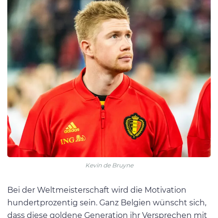
Kevin de Bruyne
Bei der Weltmeisterschaft wird die Motivation
hundertprozentig sein. Ganz Belgien wünscht sich,
dass diese goldene Generation ihr Versprechen mit