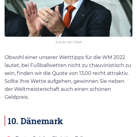
Louis van Gaal
Obwohl einer unserer Wetttipps für die WM 2022
lautet, bei Fußballwetten nicht zu chauvinistisch zu
sein, finden wir die Quote von 13,00 recht attraktiv.
Sollte Ihre Wette aufgehen, gewinnen Sie neben
der Weltmeisterschaft auch einen schönen
Geldpreis.
10. Dänemark