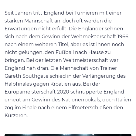
Seit Jahren tritt England bei Turnieren mit einer
starken Mannschaft an, doch oft werden die
Erwartungen nicht erfüllt. Die Engländer sehnen
sich nach dem Gewinn der Weltmeisterschaft 1966
nach einem weiteren Titel, aber es ist ihnen noch
nicht gelungen, den Fußball nach Hause zu
bringen. Bei der letzten Weltmeisterschaft war
England nah dran. Die Mannschaft von Trainer
Gareth Southgate schied in der Verlängerung des
Halbfinales gegen Kroatien aus. Bei der
Europameisterschaft 2020 schnupperte England
erneut am Gewinn des Nationenpokals, doch Italien
zog im Finale nach einem Elfmeterschießen den
Kürzeren.