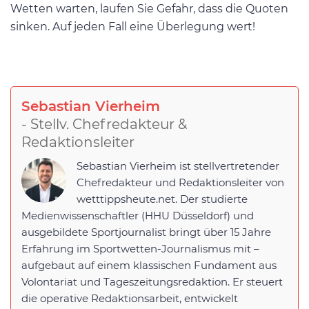
Wetten warten, laufen Sie Gefahr, dass die Quoten
sinken. Auf jeden Fall eine Überlegung wert!
Sebastian Vierheim
- Stellv. Chefredakteur &
Redaktionsleiter
Sebastian Vierheim ist stellvertretender
Chefredakteur und Redaktionsleiter von
wetttippsheute.net. Der studierte
Medienwissenschaftler (HHU Düsseldorf) und
ausgebildete Sportjournalist bringt über 15 Jahre
Erfahrung im Sportwetten-Journalismus mit –
aufgebaut auf einem klassischen Fundament aus
Volontariat und Tageszeitungsredaktion. Er steuert
die operative Redaktionsarbeit, entwickelt