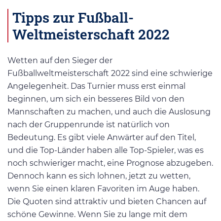
Tipps zur Fußball-
Weltmeisterschaft 2022
Wetten auf den Sieger der
Fußballweltmeisterschaft 2022 sind eine schwierige
Angelegenheit. Das Turnier muss erst einmal
beginnen, um sich ein besseres Bild von den
Mannschaften zu machen, und auch die Auslosung
nach der Gruppenrunde ist natürlich von
Bedeutung. Es gibt viele Anwärter auf den Titel,
und die Top-Länder haben alle Top-Spieler, was es
noch schwieriger macht, eine Prognose abzugeben.
Dennoch kann es sich lohnen, jetzt zu wetten,
wenn Sie einen klaren Favoriten im Auge haben.
Die Quoten sind attraktiv und bieten Chancen auf
schöne Gewinne. Wenn Sie zu lange mit dem