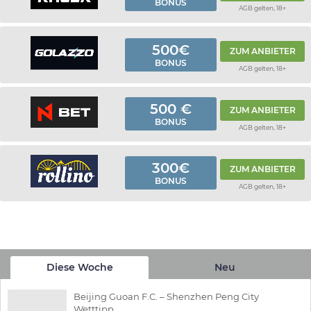
BONUS
AGB gelten, 18+
500€
ZUM ANBIETER
BONUS
AGB gelten, 18+
500 €
ZUM ANBIETER
BONUS
AGB gelten, 18+
300€
ZUM ANBIETER
BONUS
AGB gelten, 18+
Diese Woche
Neu
Beijing Guoan F.C. – Shenzhen Peng City
Wetttipp