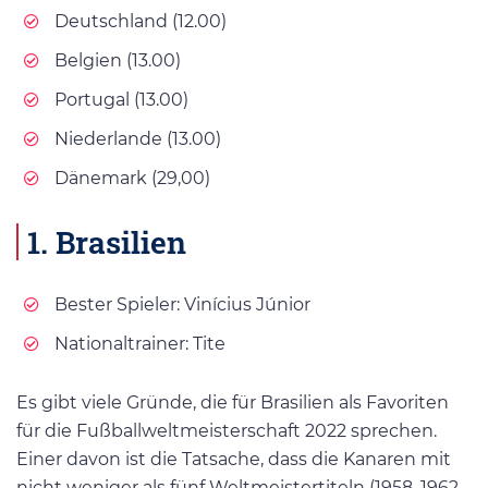
Deutschland (12.00)
Belgien (13.00)
Portugal (13.00)
Niederlande (13.00)
Dänemark (29,00)
1. Brasilien
Bester Spieler: Vinícius Júnior
Nationaltrainer: Tite
Es gibt viele Gründe, die für Brasilien als Favoriten
für die Fußballweltmeisterschaft 2022 sprechen.
Einer davon ist die Tatsache, dass die Kanaren mit
nicht weniger als fünf Weltmeistertiteln (1958, 1962,