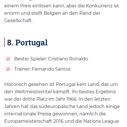
einem Preis einlösen kann, aber die Konkurrenz ist
enorm und stellt Belgien an den Rand der
Gesellschaft.
8. Portugal
Bester Spieler: Cristiano Ronaldo
Trainer: Fernando Santos
Historisch gesehen ist Portugal kein Land, das um
den Weltmeistertitel kämpft. Ihr bestes Ergebnis
war der dritte Platz im Jahr 1966. In den letzten
Jahren hat das südeuropäische Land jedoch einige
internationale Preise gewonnen, nämlich die
Europameisterschaft 2016 und die Nations League