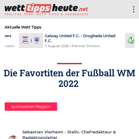
Aktuelle Wett Tipps
Shamrock Rovers FC - Dundalk
Universi
FC
Cobresa
7. August 2026
| Premier Division
8. Augus
Die Favortiten der Fußball WM
2022
Sportwetten Magazin
Sebastian Vierheim - Stellv. Chefredakteur &
Redaktionsleiter