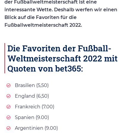
der Fußballweltmeisterschaft ist eine
interessante Wette. Deshalb werfen wir einen
Blick auf die Favoriten für die
Fußballweltmeisterschaft 2022.
Die Favoriten der Fußball-
Weltmeisterschaft 2022 mit
Quoten von bet365:
Brasilien (5,50)
England (6,50)
Frankreich (7.00)
Spanien (9.00)
Argentinien (9.00)