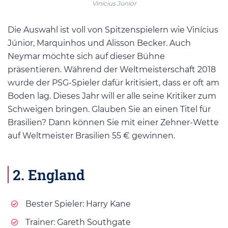
Vinícius Júnior
Die Auswahl ist voll von Spitzenspielern wie Vinícius
Júnior, Marquinhos und Alisson Becker. Auch
Neymar möchte sich auf dieser Bühne
präsentieren. Während der Weltmeisterschaft 2018
wurde der PSG-Spieler dafür kritisiert, dass er oft am
Boden lag. Dieses Jahr will er alle seine Kritiker zum
Schweigen bringen. Glauben Sie an einen Titel für
Brasilien? Dann können Sie mit einer Zehner-Wette
auf Weltmeister Brasilien 55 € gewinnen.
2. England
Bester Spieler: Harry Kane
Trainer: Gareth Southgate