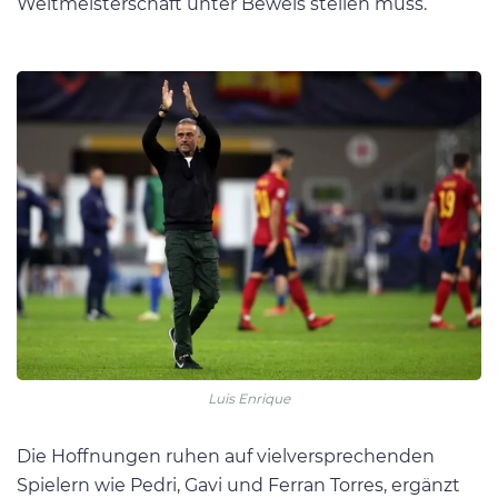
Weltmeisterschaft unter Beweis stellen muss.
Luis Enrique
Die Hoffnungen ruhen auf vielversprechenden
Spielern wie Pedri, Gavi und Ferran Torres, ergänzt