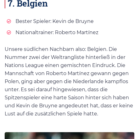
7. Belgien
Bester Spieler: Kevin de Bruyne
Nationaltrainer: Roberto Martínez
Unsere südlichen Nachbarn also: Belgien. Die
Nummer zwei der Weltrangliste hinterließ in der
Nations League einen gemischten Eindruck. Die
Mannschaft von Roberto Martínez gewann gegen
Polen, ging aber gegen die Niederlande kampflos
unter. Es sei darauf hingewiesen, dass die
Spitzenspieler eine harte Saison hinter sich haben
und Kevin de Bruyne angedeutet hat, dass er keine
Lust auf die zusätzlichen Spiele hatte.